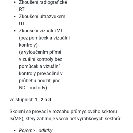
Zkoušení radiografické
RT
Zkoušení ultrazvukem
UT
Zkoušení vizuální VT
(bez pomůcek a vizuální
kontroly)
(s vyloučením přímé
vizuální kontroly bez
pomůcek a vizuální
kontroly prováděné v
průběhu použití jiné
NDT metody)
ve stupních
1
,
2
a
3
.
Školení se provádí v rozsahu průmyslového sektoru
Is(MS), který zahrnuje všech pět výrobkových sektorů:
Pc/em> - odlitky