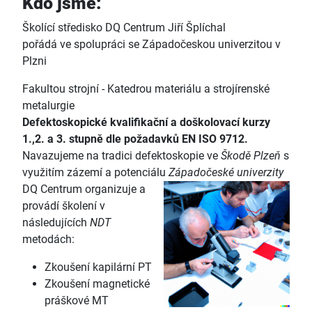
Kdo jsme:
Školící středisko DQ Centrum Jiří Šplíchal
pořádá ve spolupráci se Západočeskou univerzitou v
Plzni
Fakultou strojní - Katedrou materiálu a strojírenské
metalurgie
Defektoskopické kvalifikační a doškolovací kurzy
1.,2. a 3. stupně
dle požadavků EN ISO 9712.
Navazujeme na tradici defektoskopie ve
Škodě Plzeň
s
využitím zázemí a potenciálu
Západočeské univerzity
DQ Centrum organizuje a
provádí školení v
následujících
NDT
metodách:
Zkoušení kapilární PT
Zkoušení magnetické
práškové MT